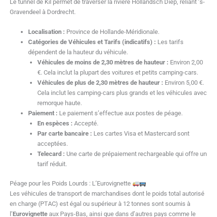
Le tunnel de Kil permet de traverser la rivière Hollandsch Diep, reliant ‘s-
Gravendeel à Dordrecht.
Localisation :
Province de Hollande-Méridionale.
Catégories de Véhicules et Tarifs (indicatifs) :
Les tarifs
dépendent de la hauteur du véhicule.
Véhicules de moins de 2,30 mètres de hauteur :
Environ 2,00
€. Cela inclut la plupart des voitures et petits camping-cars.
Véhicules de plus de 2,30 mètres de hauteur :
Environ 5,00 €.
Cela inclut les camping-cars plus grands et les véhicules avec
remorque haute.
Paiement :
Le paiement s’effectue aux postes de péage.
En espèces :
Accepté.
Par carte bancaire :
Les cartes Visa et Mastercard sont
acceptées.
Telecard :
Une carte de prépaiement rechargeable qui offre un
tarif réduit.
Péage pour les Poids Lourds : L’Eurovignette
Les véhicules de transport de marchandises dont le poids total autorisé
en charge (PTAC) est égal ou supérieur à 12 tonnes sont soumis à
l’
Eurovignette
aux Pays-Bas, ainsi que dans d’autres pays comme le