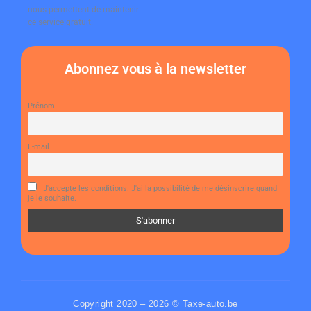
nous permettent de maintenir
ce service gratuit.
Abonnez vous à la newsletter
Prénom
E-mail
J'accepte les conditions. J'ai la possibilité de me désinscrire quand
je le souhaite.
Copyright 2020 – 2026 ©
Taxe-auto.be