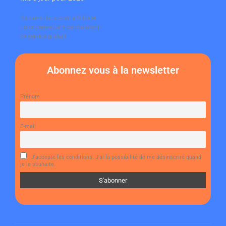
Certains liens sont affiliés et
nous permettent de maintenir
ce service gratuit.
Abonnez vous à la newsletter
Prénom
E-mail
J'accepte les conditions. J'ai la possibilité de me désinscrire quand
je le souhaite.